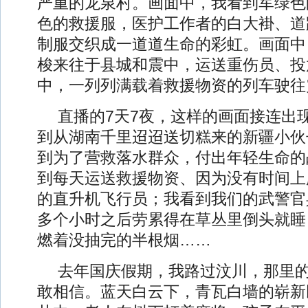
严重的龙泉村。画面中，我看到军绿色
色的救援服，医护工作者的白大褂、道
制服交织成一道道生命的彩虹。画面中
梭来往于县城和震中，运送重伤员、投
中，一列列满载着救援物资的列车驶往
直播的7天7夜，这样的画面接连出
到从湖南千里迢迢送切糕来的新疆小伙
到为了营救落水群众，付出年轻生命的
到每天运送救援物资、因为没有时间上
的直升机飞行员；我看到我们的武警官
多个小时之后劳累得在草丛里倒头就睡
燃着没抽完的半根烟……
去年国庆假期，我路过汶川，那里
敢相信。蓝天白云下，青瓦白墙的崭新