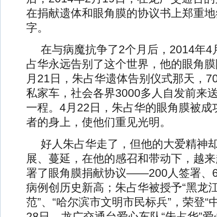
在捐献遗体和眼角膜的协议书上郑重地
字。
在与病魔抗争了2个月后，2014年4
占华永远告别了这个世界，他的眼角膜
月21日，朱占华遗体告别仪式那天，7
私家车，社会各界3000多人自发前来
一程。4月22日，朱占华的眼角膜被成
者的身上，使他们重见光明。
好人朱占华走了，但他的大爱精神
展、蔓延，在他的感召和带动下，越来
署了眼角膜捐献协议——200人签署、
病例创历史新高；朱占华被授予“黑龙
范”、“哈尔滨市文明市民标兵”，荣登“
28日，龙广交通台爱心车队“朱占华”