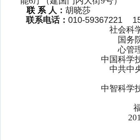
能
6
厅（建国门内大街
9
号）
联
系
人：
胡晓莎
联系电话：
010-59367221
1
社会科
国务
心管
中国科学
中共中
中智科学
20