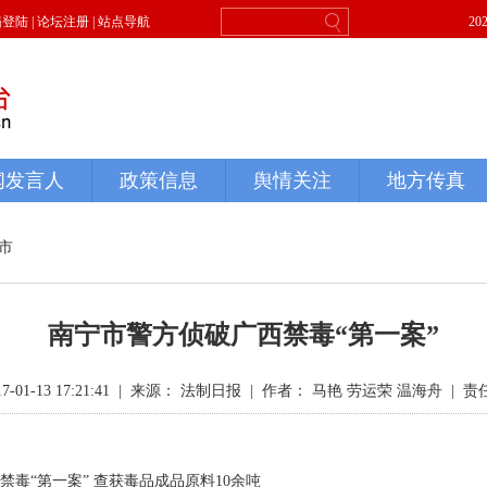
市
南宁市警方侦破广西禁毒“第一案”
1-13 17:21:41
|
来源： 法制日报
|
作者： 马艳 劳运荣 温海舟
|
责
毒“第一案” 查获毒品成品原料10余吨