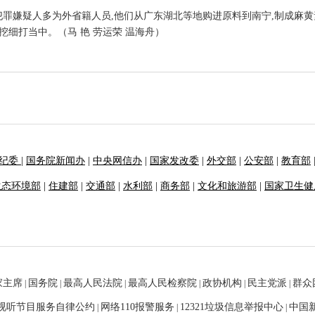
犯罪嫌疑人多为外省籍人员,他们从广东湖北等地购进原料到南宁,制成麻
细打当中。（马 艳 劳运荣 温海舟）