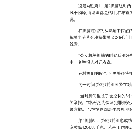
凌晨4点,第1、第2抓捕组
风干物燥,山坳里都是枯叶,在布
说。
在抓捕过程中,从熟睡中惊醒
挥警力分片分块携带警犬对附近山
线索。
“公安机关抓捕的时候我刚好
中一名举报人对记者说。
在村民们的配合下,民警很快
同一时间,第3抓捕组民警在
“当时房间里除了被控制的5
关举报。“钟庆说,为保证犯罪嫌
警方撤走了,悄悄返回居住房间,
第4抓捕组、第5抓捕组也成功
麻黄碱4204.88千克、苯基-1