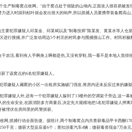
对两个生产制毒窝点收网。“由于窝点处于很陡的山坳内,正面攻入很容易被发
置警力进入时踩到枯叶就会发出很大的响声,所以抓捕人员要携带装备爬高山
的主要犯罪嫌疑人邱某金、邱某斌以及“制毒技师”陈某发、黄某水等人仓
区进行搜捕,并广泛发动周边5个村庄的村民参与围捕搜山工作。村民积极
在干农活,看到有人手啊身上啊都是伤,又没有穿鞋,我一看不是本地人觉得很
抓获了该窝点的6名犯罪嫌疑人。
对犯罪嫌疑人藏匿的小区一出租房实施破门强攻,将房内还未反应过来的嫌
个犯罪嫌疑人外,还有一个犯罪嫌疑人躲到了13楼外的空调架子旁边,这一
疑人的生命安全,在跟消防多方商量后,决定先大规模地把5名犯罪嫌疑人押
刚好被埋伏在房间里的民警抓获。
收网,抓捕行动全面告捷。据统计,两个制毒窝点内共查获毒品甲卡西酮170
-丙酮2250千克；缴获大型反应釜6个；查扣涉案汽车4辆；缴获毒资现金7万余