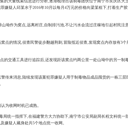
集的大量线索信息进行分析,逐渐梳理出该制毒团伙位于南宁市良庆区大
罪嫌疑人邱某水于2016年10月以每月4万元的价格向梁某租下,打着生产
僻山坳作为窝点,远离村庄,自制排污池,不让污水会流过庄稼地引起村民注意
该窝点的情况,侦查民警徒步翻越荆刺,冒险抵近侦查,发现窝点内存放有3
点的交通工具进行追踪后,还发现距该窝点约两公里一处山坳中的另一制毒
组侦查民警传来消息,陆续发现该案犯罪嫌疑人用于制毒物品成品囤货的一栋三层
。
组认为收网时机已成熟。
安部禁毒局统一指挥下,在福建警方大力协助下,南宁市公安局副局长程文科统一
以及嫌疑人藏身处共5个地点统一收网。