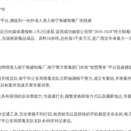
宁市
务”平台,捕捉到一伙外省人潜入南宁筹建制毒厂的线索
向媒体通报称,1月2日凌晨,该局成功破获公安部“2016-1028”特大制
人,当场查获毒品成品、原料10余吨,总价值3千多万元,是广西近年来最大
省人员悄悄潜入南宁筹建制毒厂,南宁警方禁毒部门依靠“智慧警务”平台迅速
相关情况后,南宁市公安局禁毒支队立即抽调精干警力,成立专案组,并将案
大制毒目标案并迅速开展专案侦查。
伙具有很强的反侦查能力,为逃避打击,频繁变换联络方式以及藏匿地点,专
坐交通工具,完全掌握不到行踪,租房租车以及联络的手机都是非实名的,每
宁市公安局禁毒支队支队长钟庆对记者说。