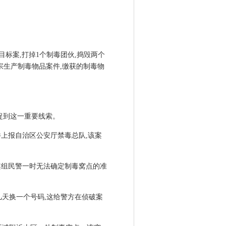
毒目标案,打掉1个制毒团伙,捣毁两个
一宗生产制毒物品案件,缴获的制毒物
捕捉到这一重要线索。
件上报自治区公安厅禁毒总队,该案
案组民警一时无法确定制毒窝点的准
几天换一个号码,这给警方在侦破案