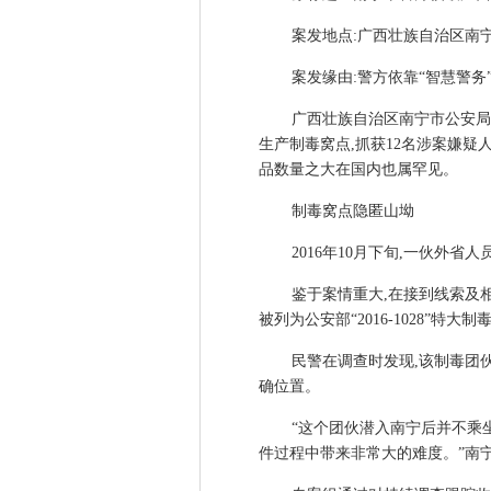
案发地点:广西壮族自治区南
案发缘由:警方依靠“智慧警
广西壮族自治区南宁市公安局近日
生产制毒窝点,抓获12名涉案嫌疑
品数量之大在国内也属罕见。
制毒窝点隐匿山坳
2016年10月下旬,一伙外
鉴于案情重大,在接到线索及
被列为公安部“2016-1028”特
民警在调查时发现,该制毒团
确位置。
“这个团伙潜入南宁后并不乘
件过程中带来非常大的难度。”南