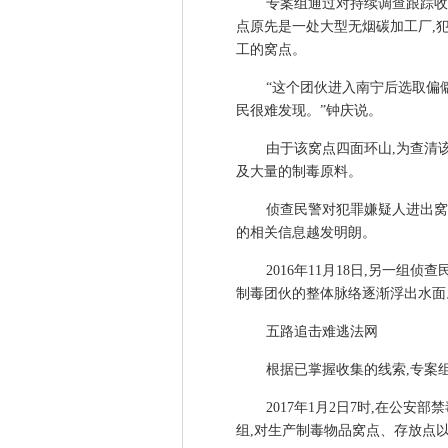
专案组通过对持续调查跟踪收
点原先是一处大型无烟碳加工厂,犯
工的窝点。
“这个团伙进入南宁后选取偏
民很难发现。”钟庆说。
由于该窝点四面环山,为查清
及大量的制毒原料。
侦查民警对犯罪嫌疑人进出窝
的相关信息越发明朗。
2016年11月18日,另一
制毒团伙的整体脉络逐渐浮出水面
五路追击难逃法网
根据已掌握收集的线索,专案
2017年1月2日7时,在公
组,对生产制毒物品窝点、存放点