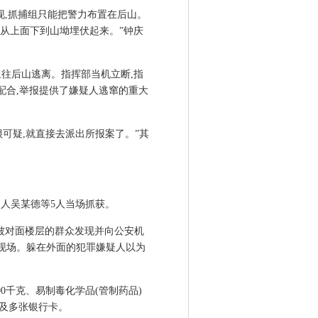
现,抓捕组只能把警力布置在后山。
,从上面下到山坳埋伏起来。”钟庆
皇往后山逃离。指挥部当机立断,指
配合,举报提供了嫌疑人逃窜的重大
可疑,就直接去派出所报案了。”其
疑人吴某德等5人当场抓获。
幕被对面楼层的群众发现并向公安机
离现场。躲在外面的犯罪嫌疑人以为
0千克、易制毒化学品(管制药品)
元及多张银行卡。