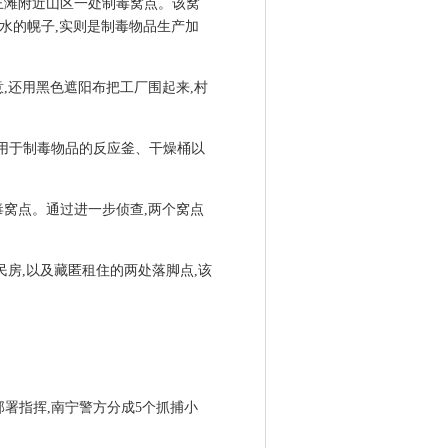
王滩附近山区一处制毒窝点。该窝
胶水的幌子,实则是制毒物品生产加
,还用黑色遮阳布把工厂围起来,村
个用于制毒物品的反应釜、干燥桶以
窝点。通过进一步侦查,两个窝点
民房,以及藏匿租住的两处落脚点,该
部署指挥,南宁警方分成5个抓捕小