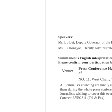
Speaker
s
:
Mr.
Lu Lei
, Deputy Governor of the 
Ms.
Li Hongyan
, Deputy Administrat
Simultaneous English interpretatio
Please confirm your participation b
Press Conference Ha
Venue:
of
NO. 11, West Chang’a
All journalists attending are kindly
them during the whole press confere
Journalists wishing to cover this ev
Contact: 65592311 (Tel & Fax)