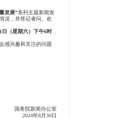
量发展”
系列主题
新闻发
情况，
并
答记者问。欢
1
日（星期
六
）
下午
6
时
会感兴趣和关注的问题
国务院
新闻办公室
202
4
年
8
月
30
日