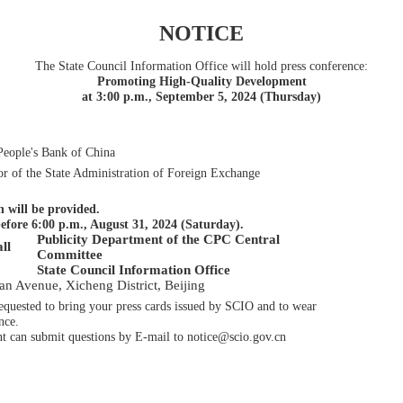
NOTICE
The State Council Information Office
will hold press conference
:
Promoting High-Quality Development
at
3
:00
p
.m.
,
September
5
, 20
24 (
Thurs
day)
People's Bank of China
or of the State Administration of Foreign Exchange
n will be provided.
ef
ore
6
:00
p
.m.,
A
ugust 31
, 202
4
(
Satur
day).
Publicity Department of the CPC Central
ll
Committee
State Council Information Office
n Avenue, Xicheng District, Beijing
 requested to bring your press cards issued by SCIO and to wear
nce.
ent can submit questions by E-mail to notice@scio.gov.cn