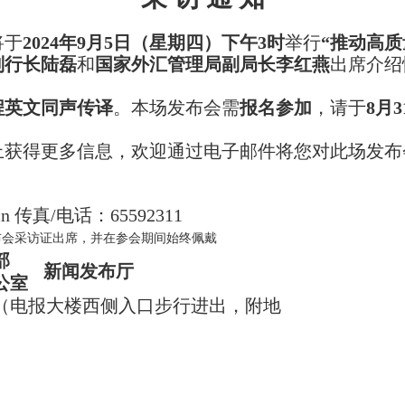
将于
2024
年
9
月
5
日（星期
四
）
下午
3
时
举
行
“推动高质
副行长陆磊
和
国家外汇管理局副局长李红燕
出席介绍
程英文同声传译
。
本场发布会需
报名参加
，请于
8
月
3
上获得更多信息，欢迎通过电子邮件将您对此场发布
cn
传真
/
电话：
65592311
布会采访证出席，并在参会期间始终佩戴
部
新闻发布厅
公室
（电报大楼西侧入口步行进出，附地