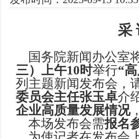
采
国务院新闻办公室
三
）
上
午
10
时
举行
“
列
主题
新闻发布会，
委员会主任张玉卓
介
企业高质量发展情况
本场发
布会需
报名
为使记者在发布会