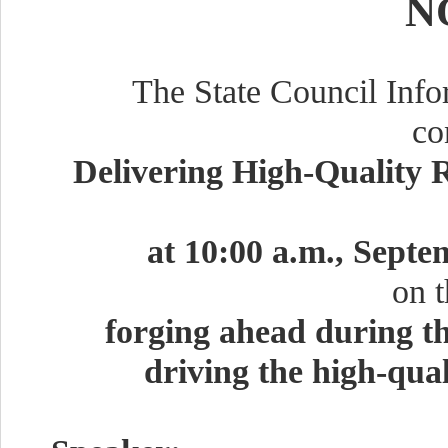
N
The State Council Info
co
D
elivering
H
igh-
Q
uality
at
10
:00
a
.m.
,
Septe
on t
forging ahead during th
driving the high-qua