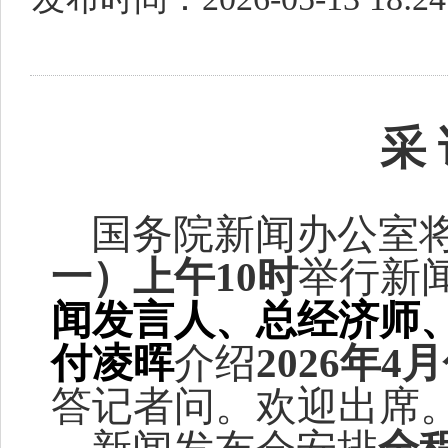
采
国务院新闻办公室
一
）
上午
10
时
举行新
闻发言人、
总经济师
付凌晖
介绍
202
6
年
4
答记者问。欢迎出席