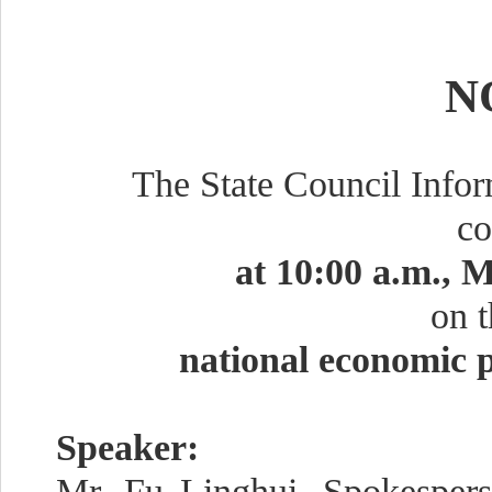
N
The State Council Infor
co
at 10:00
a.m.
,
on
t
national economic 
Speaker:
M
r
.
Fu Linghui, Spokespers