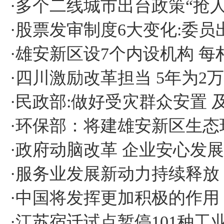
·
多个二线城市出台政策“抢人
·
股票发审制度6大变化:委员出
·
雄安新区设7个内设机构 每
·
四川激励改革担当 5年为2
·
民政部:做好受灾群众安置 
·
环保部：将建雄安新区生态
·
政府动脑改革 企业安心发展
·
服务业发展新动力持续释放
·
中国将发挥更加积极的作用
·
江苏宿迁试点暂停101种工