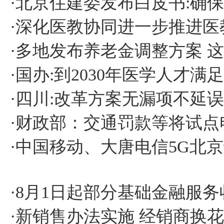
·
北京住建委发布白皮书:确
·
深化医教协同进一步推进医
·
多地发布养老金调整方案 
·
国办:到2030年医学人才满
·
四川:改革方案无漏项不延误
·
财政部：交通罚款等将试点
·
中国移动、大唐电信5G北京试
·
8月1日起部分基础金融服
·
新销售办法实施 经销商换花