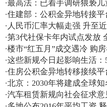
·
最高法：已着手调研猥亵儿
·
住建部：公积金异地转接平
·
人民币汇率大幅走强 升至近
·
第3代社保卡年内试点发放
·
楼市“红五月”成交遇冷 购
·
这些新规今日起影响生活：
·
住房公积金异地转移接续平
·
北京：2030年将建成全球
·
汽车租赁新规向社会征求意
·
多地公布2016年平均工资 